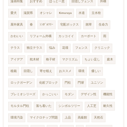
漫画特集
おすすめ
ほっと一息
目隠しフェンス
外構
愛犬
滋賀県
オシャレ
Kimuraya
水道
立水栓
屋外家具
春
ｼﾝﾎﾞﾙﾂﾘｰ
宅配ボックス
雑草
生命力
かわいい
リフォーム外構
カッコイイ
カーポート
雨
テラス
独立テラス
悩み
花壇
フェンス
クリニック
アイデア
枕木材
格子材
マクリズム
ちょい足し
庭木
植栽
目隠し
寄せ植え
おススメ
環境
優しい
ロックガーデン
化粧ブロック
門柱
門塀
ユニソン
プレミオシリーズ
かっこいい
モダン
デザイン性
機能性
モルタル門柱
落ち着いた
シンボルツリー
人工芝
耐久性
環境汚染
マイクロチップ問題
上品
高級館
天然石