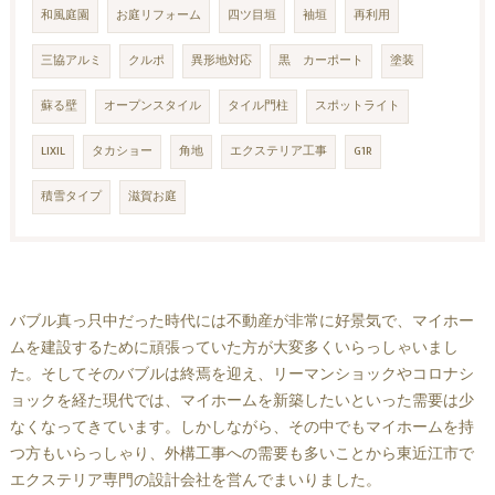
和風庭園
お庭リフォーム
四ツ目垣
袖垣
再利用
三協アルミ
クルポ
異形地対応
黒 カーポート
塗装
蘇る壁
オープンスタイル
タイル門柱
スポットライト
LIXIL
タカショー
角地
エクステリア工事
G1R
積雪タイプ
滋賀お庭
バブル真っ只中だった時代には不動産が非常に好景気で、マイホー
ムを建設するために頑張っていた方が大変多くいらっしゃいまし
た。そしてそのバブルは終焉を迎え、リーマンショックやコロナシ
ョックを経た現代では、マイホームを新築したいといった需要は少
なくなってきています。しかしながら、その中でもマイホームを持
つ方もいらっしゃり、外構工事への需要も多いことから東近江市で
エクステリア専門の設計会社を営んでまいりました。