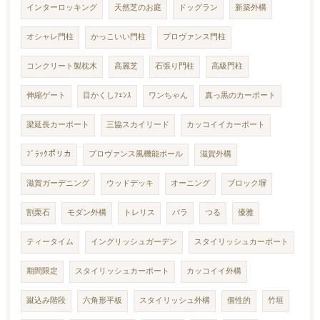
インターロッキング
天然芝のお庭
ドッグラン
新築外構
オシャレ門柱
かっこいい門柱
プロヴァンス門柱
コンクリート製枕木
高麗芝
石張り門柱
高級門柱
伸縮ゲート
目かくしﾌｪﾝｽ
ワンちゃん
真っ黒のカーポート
梁延長カーポート
三協スカイリード
カッコイイカーポート
ﾌﾞﾗｯｸポリカ
プロヴァンス風機能ポール
滋賀外構
滋賀ガーデニング
ウッドデッキ
オーニング
ブロック塀
割栗石
モダン外構
トレリス
バラ
つる
優雅
ティータイム
イングリッシュガーデン
スタイリッシュカーポート
期間限定
スタイリッシュカーポート
カッコイイ外構
蹴込み階段
六角形平板
スタイリッシュ外構
個性的
竹垣