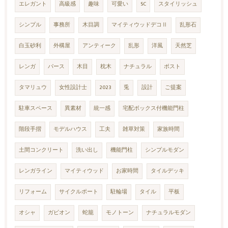
エレガント
高級感
趣味
可愛い
SC
スタイリッシュ
シンプル
事務所
木目調
マイティウッドデコⅡ
乱形石
白玉砂利
外構屋
アンティーク
乱形
洋風
天然芝
レンガ
パース
木目
枕木
ナチュラル
ポスト
タマリュウ
女性設計士
2023
兎
設計
ご提案
駐車スペース
異素材
統一感
宅配ボックス付機能門柱
階段手摺
モデルハウス
工夫
雑草対策
家族時間
土間コンクリート
洗い出し
機能門柱
シンプルモダン
レンガライン
マイティウッド
お家時間
タイルデッキ
リフォーム
サイクルポート
駐輪場
タイル
平板
オシャ
ガビオン
蛇籠
モノトーン
ナチュラルモダン