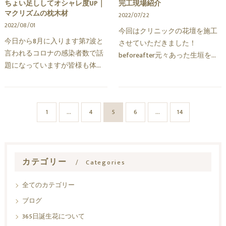
ちょい足ししてオシャレ度UP｜
完工現場紹介
マクリズムの枕木材
2022/07/22
2022/08/01
今回はクリニックの花壇を施工
今日から8月に入ります第7波と
させていただきました！
言われるコロナの感染者数で話
beforeafter元々あった生垣を撤
題になっていますが皆様も体調
去して新しくフェンスをつけま
管理にはお気を付けください
した(^^)/フェンス下の隙間を広
m(__)m今回は外構にちょい足し
めに取る事で建物側からも植栽
するだけでオシャレ度がグンと
が楽しめるようにしていま…
1
...
4
5
6
...
14
アップする商品をご紹介…
カテゴリー
Categories
全てのカテゴリー
ブログ
365日誕生花について