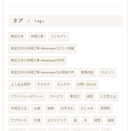
タグ
Tags
東近江市
外構工事
コンセプト
東近江市の外構工事･Kimurayaの口コミ情報
東近江市の外構工事･Kimurayaの評判
東近江市の外構工事･Kimurayaのお客様の声
業務内容
スタッフ
よくある質問
アクセス
キムラヤ
お問い合わせ
プライバシーポリシー
サービス
東近江
滋賀
人工芝とは
天然芝とは
お庭
植物
お手入れ
おしゃれ
実用性
アプローチ
不便
エクステリア
庭
冬
積雪
漫画