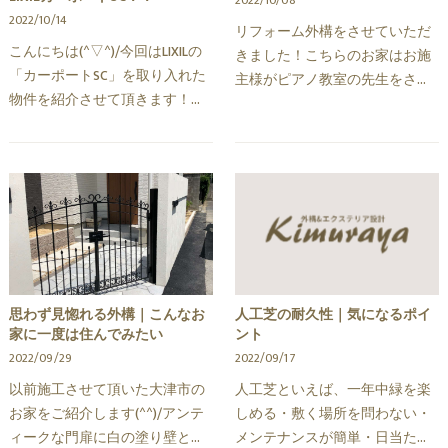
2022/10/08
2022/10/14
リフォーム外構をさせていただ
こんにちは(^▽^)/今回はLIXILの
きました！こちらのお家はお施
「カーポートSC」を取り入れた
主様がピアノ教室の先生をされ
物件を紹介させて頂きます！カ
ているという事で、アプローチ
ーポートといえばポリカーボネ
部分を鍵盤に見立てて作りまし
ートという半透明の屋根が主流
た(*^^*)黒鍵の部分は300角の平
でしたが、最近人気が上昇して
板を使用し、白鍵の部…
いるこちらの商品は柱…
思わず見惚れる外構｜こんなお
人工芝の耐久性｜気になるポイ
家に一度は住んでみたい
ント
2022/09/29
2022/09/17
以前施工させて頂いた大津市の
人工芝といえば、一年中緑を楽
お家をご紹介します(^^)/アンテ
しめる・敷く場所を問わない・
ィークな門扉に白の塗り壁と乱
メンテナンスが簡単・日当たり