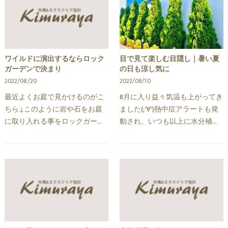
ワイルドに演出するならロック
目で見て楽しむ目隠し｜暑い夏
ガーデンで決まり
の日も涼し気に
2022/08/20
2022/08/10
最近よくお庭で見かけるのがこ
8月に入り益々気温も上がってき
ちら↓このように岩や石をお庭
ました(;'∀')熱中症アラートも発
に取り入れる事をロックガーデ
動され、いつも以上に水分補給
ンといいます！(そのまんま笑)魅
が大切です！この時期に頑張っ
力として洋風・和風どちらの外
てくれている職人さんには本当
観にも相性がよくどちらかとい
に頭が上がりません世間は明日
うとワイルドなカッコ…
からお盆休みですが…