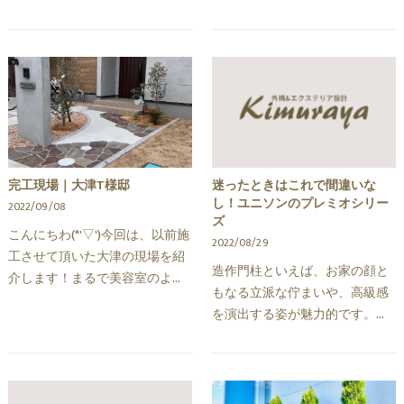
形石で高級感のある仕上がりに
に左右されない等々,,,様々なメ
なりました♪門扉はYKKさんのト
リットがあります(^^)/それに反
ラディシオン2型を使用していま
して気になるのが人工芝の"耐久
す。アルミ鋳物門扉…
性"です。天然芝と…
完工現場｜大津T様邸
迷ったときはこれで間違いな
し！ユニソンのプレミオシリー
2022/09/08
ズ
こんにちわ(*'▽')今回は、以前施
2022/08/29
工させて頂いた大津の現場を紹
造作門柱といえば、お家の顔と
介します！まるで美容室のよう
もなる立派な佇まいや、高級感
なお洒落でモダンな仕上がりに
を演出する姿が魅力的です。ま
なりました(=ﾟωﾟ)ﾉ外壁の打ちっ
た、自分好みのデザインを一つ
放し風のデザインと門柱のモル
一つカスタムして作りあげるこ
タル塗りが見事にマ…
とができます。とはいえ、長年
使用していく物なので…