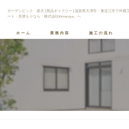
ガーデンピック 柴犬 | 商品ギャラリー | 滋賀県大津市・東近江市で外
ート・見積もりなら「株式会社Kimuraya」へ
ホーム
業務内容
施工の流れ